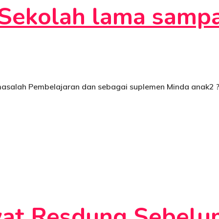
Sekolah lama sampa
k masalah Pembelajaran dan sebagai suplemen Minda anak2
at Resdung Sebelu