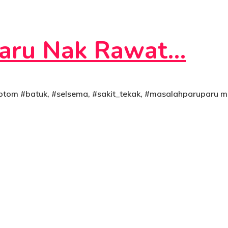
Baru Nak Rawat…
ptom #batuk, #selsema, #sakit_tekak, #masalahparuparu m