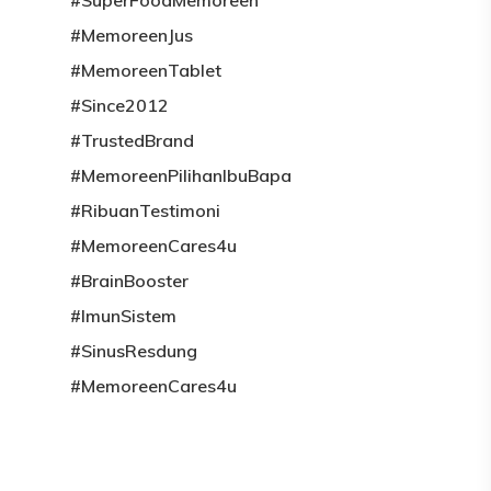
#MemoreenJus
UTAMA
#MemoreenTablet
Blog
#Since2012
#TrustedBrand
TESTIMONI
#MemoreenPilihanIbuBapa
SHOP NOW
TESTIMONI RESDUNG 
#RibuanTestimoni
ALAHAN
#MemoreenCares4u
AKAUN
#BrainBooster
ORDER TRACKING
LOG MASUK
#ImunSistem
#SinusResdung
TEMPAHAN
#MemoreenCares4u
ALAMAT