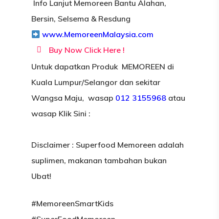
Info Lanjut Memoreen Bantu Alahan,
Bersin, Selsema & Resdung
www.MemoreenMalaysia.com
Buy Now Click Here !
Untuk dapatk
an Produk MEMOREEN di
Kuala Lumpur/Selangor dan sekitar
Wangsa Maju, wasap
012 3155968
atau
wasap
Klik Sini :
Disclaimer : Superfood Memoreen adalah
suplimen, makanan tambahan bukan
Ubat!
#MemoreenSmartKids
#SuperFoodMemoreen