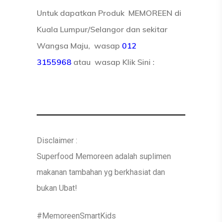
Untuk dapatk
an Produk MEMOREEN di
Kuala Lumpur/Selangor dan sekitar
Wangsa Maju, wasap
012
3155968
atau wasap
Klik Sini :
Disclaimer :
UTAMA
Superfood Memoreen adalah suplimen
makanan tambahan yg berkhasiat dan
Blog
bukan Ubat!
TESTIMONI
#MemoreenSmartKids
SHOP NOW
TESTIMONI RESDUNG 