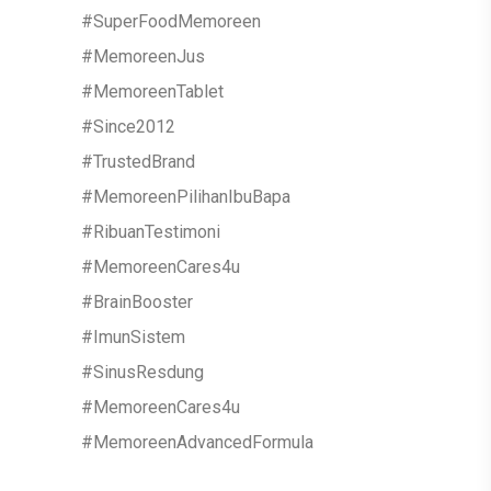
#SuperFoodMemoreen
ALAHAN
AKAUN
#MemoreenJus
#MemoreenTablet
ORDER TRACKING
LOG MASUK
#Since2012
TEMPAHAN
#TrustedBrand
ALAMAT
#MemoreenPilihanIbuBapa
#RibuanTestimoni
#MemoreenCares4u
#BrainBooster
#ImunSistem
#SinusResdung
#MemoreenCares4u
#MemoreenAdvancedFormula