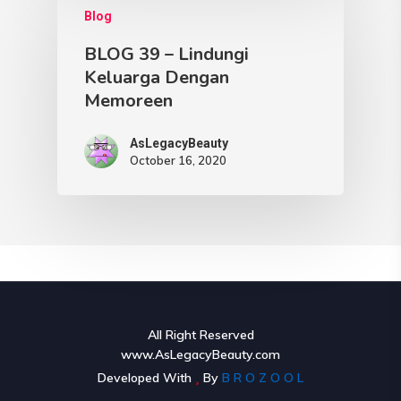
Blog
BLOG 39 – Lindungi
Keluarga Dengan
Memoreen
AsLegacyBeauty
October 16, 2020
All Right Reserved
www.AsLegacyBeauty.com
Developed With
By
B R O Z O O L