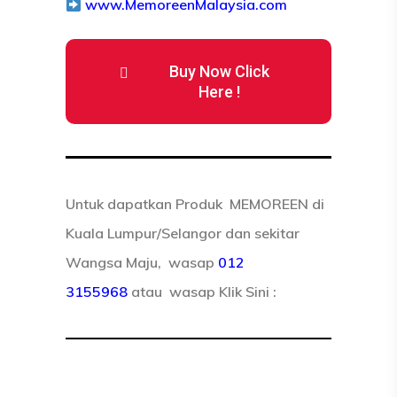
www.MemoreenMalaysia.com
Buy Now Click
Here !
UTAMA
Blog
TESTIMONI
Untuk dapatk
an Produk MEMOREEN di
Kuala Lumpur/Selangor dan sekitar
SHOP NOW
TESTIMONI RESDUNG 
Wangsa Maju, wasap
012
ALAHAN
AKAUN
3155968
atau wasap
Klik Sini :
ORDER TRACKING
LOG MASUK
TEMPAHAN