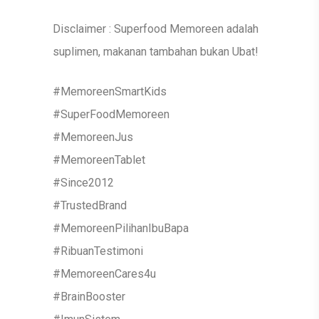
ALAMAT
Disclaimer : Superfood Memoreen adalah
suplimen, makanan tambahan bukan Ubat!
#MemoreenSmartKids
#SuperFoodMemoreen
#MemoreenJus
#MemoreenTablet
#Since2012
#TrustedBrand
#MemoreenPilihanIbuBapa
#RibuanTestimoni
#MemoreenCares4u
#BrainBooster