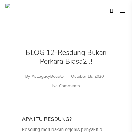
Hit enter to search or ESC to close
BLOG 12-Resdung Bukan
Perkara Biasa2..!
By
AsLegacyBeauty
October 15, 2020
No Comments
APA ITU RESDUNG?
Resdung merupakan sejenis penyakit di