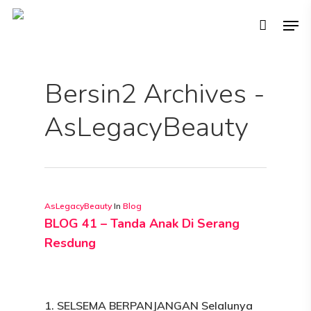
Bersin2 Archives -
Hit enter to search or ESC to close
AsLegacyBeauty
AsLegacyBeauty
In
Blog
BLOG 41 – Tanda Anak Di Serang
Resdung
1. SELSEMA BERPANJANGAN Selalunya