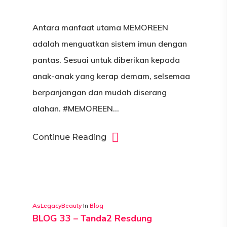
Blog
TESTIMONI
Antara manfaat utama MEMOREEN
adalah menguatkan sistem imun dengan
SHOP NOW
TESTIMONI RESDUNG 
pantas. Sesuai untuk diberikan kepada
ALAHAN
AKAUN
anak-anak yang kerap demam, selsemaa
berpanjangan dan mudah diserang
ORDER TRACKING
LOG MASUK
alahan. #MEMOREEN…
TEMPAHAN
Continue Reading
ALAMAT
AsLegacyBeauty
In
Blog
BLOG 33 – Tanda2 Resdung